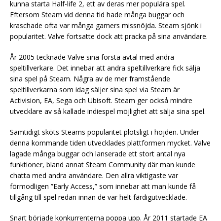
kunna starta Half-life 2, ett av deras mer populära spel.
Eftersom Steam vid denna tid hade många buggar och
kraschade ofta var många gamers missnöjda. Steam sjönk i
popularitet. Valve fortsatte dock att pracka på sina användare.
År 2005 tecknade Valve sina första avtal med andra
speltillverkare. Det innebar att andra speltillverkare fick sälja
sina spel på Steam. Några av de mer framstående
speltillverkarna som idag säljer sina spel via Steam är
Activision, EA, Sega och Ubisoft. Steam ger också mindre
utvecklare av så kallade indiespel möjlighet att sälja sina spel.
Samtidigt sköts Steams popularitet plötsligt i höjden. Under
denna kommande tiden utvecklades plattformen mycket. Valve
lagade många buggar och lanserade ett stort antal nya
funktioner, bland annat Steam Community där man kunde
chatta med andra användare. Den allra viktigaste var
förmodligen ”Early Access,” som innebar att man kunde få
tillgång till spel redan innan de var helt färdigutvecklade.
Snart började konkurrenterna poppa upp. År 2011 startade EA