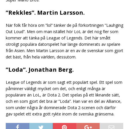
”Rekkles”. Martin Larsson
.
När folk får höra om ”lol” tänker de på förkortningen ”Lauhging
Out Loud”. Men om man istället hör LoL är det nog fler som
kommer att tänka på League of Legends. Det här smått
otroligt populära datorspelet har länge dominerats av spelare
från Asien. Men Martin Larsson är en av de svenskar som gjort
det bäst, från hela världen, dessutom.
”Loda”. Jonathan Berg
.
League of Legends är som sagt ett populärt spel. Ett spel som
påminner väldigt mycket om det, och enligt många är
populärare än LoL, är Dota 2. Det spelas på ett liknande sätt,
och en som gjort det bra är ”Loda”. Han var en del av Alliance,
som under några år dominerade Dota 2-scenen och därför
gav spelet ett extra gott rykte inom de svenska gränserna.