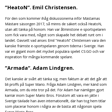
”HeatoN”. Emil Christensen
.
För den som kommer ihåg diskussionerna inför Mästarnas
Mästare säsongen 2017, så minns de säkert också HeatoN,
utan att tänka på honom. Han var åtminstone e-sportspelaren
som fick vara med, något som skapade het debatt runt om i
landet. Oavsett vad anses Emil ”HeatoN” Christensen vara den
kanske främste e-sportspelaren genom tiderna i Sverige. Han
var en gigant inom det mycket populära spelet CS:GO och var
inspiration för många kommande spelare.
”Armada”. Adam Lindgren
.
Det kanske är svårt att tänka sig, men faktum är att det går att
bli proffs på Super Mario. Fråga Adam Lindgren, mer känd som
Armada, om du inte tror på det. För Adam har nämligen gjort
karriär inom Super Mario Bros. Förutom att vara en jätte i
Sverige tävlade han även internationellt, där han tog hem titlar
som placerar honom i några av de bästa att någonsin spela
Super Mario Bros.