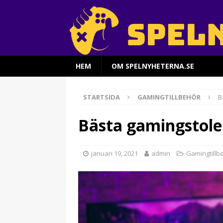
HEM
OM SPELNYHETERNA.SE
STARTSIDA
GAMINGTILLBEHÖR
B
Bästa gamingstole
januari 19, 2021
admin
Gamingtillb