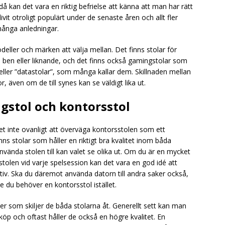
 kan det vara en riktig befrielse att känna att man har rätt
vit otroligt populärt under de senaste åren och allt fler
 många anledningar.
ller och märken att välja mellan. Det finns stolar för
 ben eller liknande, och det finns också gamingstolar som
ller ”datastolar”, som många kallar dem. Skillnaden mellan
 även om de till synes kan se väldigt lika ut.
gstol och kontorsstol
et inte ovanligt att överväga kontorsstolen som ett
nns stolar som håller en riktigt bra kvalitet inom båda
ända stolen till kan valet se olika ut. Om du är en mycket
stolen vid varje spelsession kan det vara en god idé att
iv. Ska du däremot använda datorn till andra saker också,
e du behöver en kontorsstol istället.
r som skiljer de båda stolarna åt. Generellt sett kan man
köp och oftast håller de också en högre kvalitet. En