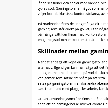
långa sessioner och spelar med vänner, och då
typ av stol. Gamingstolar är något som har bli
väljer bort de klassiska kontorsstolarna, av
På marknaden finns det idag många olika mode
gaming som står direkt på golvet, utan några
på många sätt kan liknas med kontorsstolar e
en gamingstol och en kontorsstol är dock stor,
Skillnader mellan gamin
När det är dags att köpa en gaming-stol är d
alternativ. Egentligen kan man säga att det fi
kategorierna, men beroende på vad du ska anv
van gamer som satsar stenhårt på att sitta i 
satsa på gamingstolen framför andra alternat
t.ex. i samband med plugg eller arbete, kansk
Utöver användningsområde finns det fler sake
säga att en gaming-stol är mycket dyrare i in