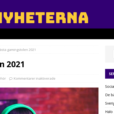
ästa gamingstolen 2021
n 2021
SE
ehör
Kommentarer inaktiverade
Socia
De bä
Sveri
Halo 