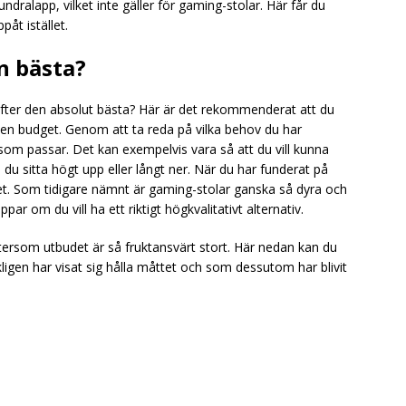
dralapp, vilket inte gäller för gaming-stolar. Här får du
åt istället.
n bästa?
efter den absolut bästa? Här är det rekommenderat att du
r en budget. Genom att ta reda på vilka behov du har
 som passar. Det kan exempelvis vara så att du vill kunna
l du sitta högt upp eller långt ner. När du har funderat på
et. Som tidigare nämnt är gaming-stolar ganska så dyra och
ppar om du vill ha ett riktigt högkvalitativt alternativ.
eftersom utbudet är så fruktansvärt stort. Här nedan kan du
ligen har visat sig hålla måttet och som dessutom har blivit