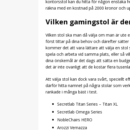
kontorsstol kan du hitta för någon enstaka hun
räkna med en kostnad på 2000 kronor och upp
Vilken gamingstol är de
Vilken stol ska man då välja om man är ute 
först tittar på dina behov och därefter sätte
kommer det att vara lättare att välja en stol
spela och arbeta vid samma plats, eller så vil
dina önskemål är det dags att sätta en budg
det är inte ovanligt att de kostar flera tusenla
Att välja stol kan dock vara svårt, speciellt 
därför hitta namnet på några stolar som verk
rankade i många bäst i test.
Secretlab Titan Series – Titan XL
Secretlab Omega Series
NobleChairs HERO
Arozzi Vernazza